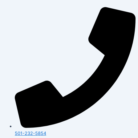
İçeriğe
atla
501-232-5854