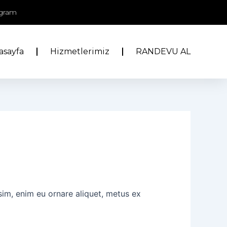
agram
asayfa
Hizmetlerimiz
RANDEVU AL
ssim, enim eu ornare aliquet, metus ex