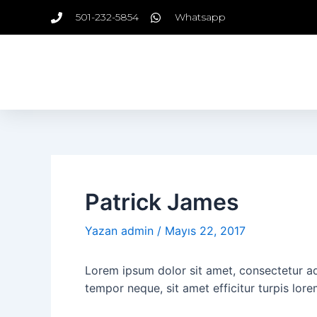
İçeriğe
Yazı
501-232-5854
Whatsapp
atla
gezinmesi
Patrick James
Yazan
admin
/
Mayıs 22, 2017
Lorem ipsum dolor sit amet, consectetur adip
tempor neque, sit amet efficitur turpis lore