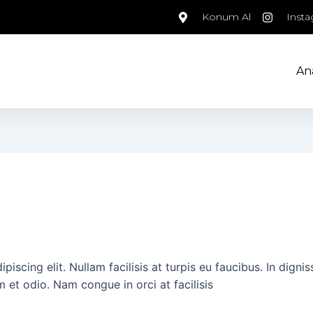
Konum Al
Inst
An
iscing elit. Nullam facilisis at turpis eu faucibus. In digni
m et odio. Nam congue in orci at facilisis